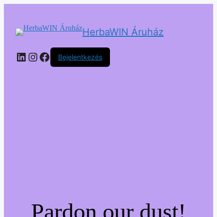
HerbaWIN Áruház
LinkedIn
Instagram
Facebook
Bejelentkezés
Pardon our dust!