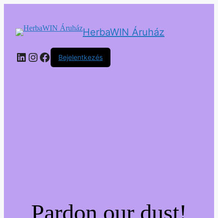
HerbaWIN Áruház
LinkedIn
Instagram
Facebook
Bejelentkezés
Pardon our dust!